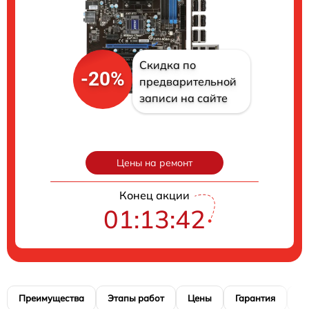
Скидка по
-20%
предварительной
записи на сайте
Цены на ремонт
Конец акции
01:13:41
Преимущества
Этапы работ
Цены
Гарантия
М