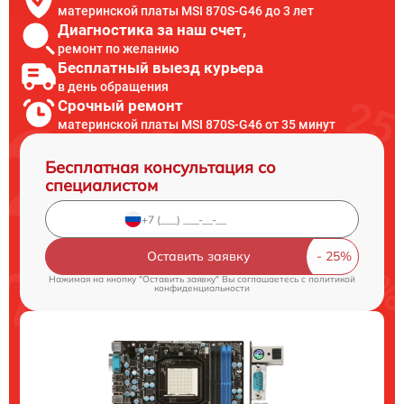
материнской платы MSI 870S-G46 до 3 лет
Диагностика за наш счет,
ремонт по желанию
Бесплатный выезд курьера
в день обращения
Срочный ремонт
материнской платы MSI 870S-G46 от 35 минут
Бесплатная консультация со
специалистом
Оставить заявку
Нажимая на кнопку "Оставить заявку" Вы соглашаетесь c
политикой
конфиденциальности