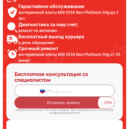
Гарантийное обслуживание
материнской платы MSI 925X Neo Platinum-54g до 3
лет
Диагностика за наш счет,
ремонт по желанию
Бесплатный выезд курьера
в день обращения
Срочный ремонт
материнской платы MSI 925X Neo Platinum-54g от 35
минут
Бесплатная консультация со
специалистом
Оставить заявку
Нажимая на кнопку "Оставить заявку" Вы соглашаетесь c
политикой
конфиденциальности