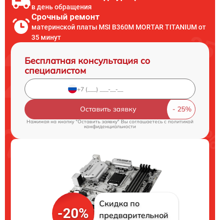
в день обращения
Срочный ремонт
материнской платы MSI B360M MORTAR TITANIUM от
35 минут
Бесплатная консультация со
специалистом
Оставить заявку
Нажимая на кнопку "Оставить заявку" Вы соглашаетесь c
политикой
конфиденциальности
Скидка по
-20%
предварительной