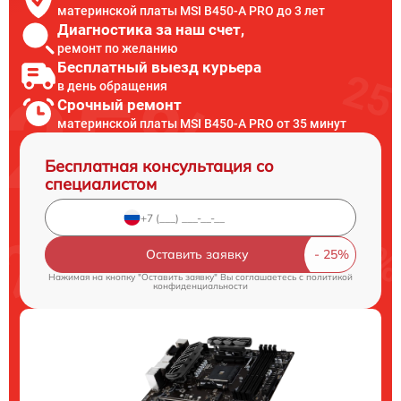
материнской платы MSI B450-A PRO до 3 лет
Диагностика за наш счет,
ремонт по желанию
Бесплатный выезд курьера
в день обращения
Срочный ремонт
материнской платы MSI B450-A PRO от 35 минут
Бесплатная консультация со
специалистом
Оставить заявку
Нажимая на кнопку "Оставить заявку" Вы соглашаетесь c
политикой
конфиденциальности