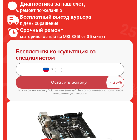
Диагностика за наш счет,
ремонт по желанию
Бесплатный выезд курьера
в день обращения
Срочный ремонт
материнской платы MSI B85I от 35 минут
Бесплатная консультация со
специалистом
Оставить заявку
Нажимая на кнопку "Оставить заявку" Вы соглашаетесь c
политикой
конфиденциальности