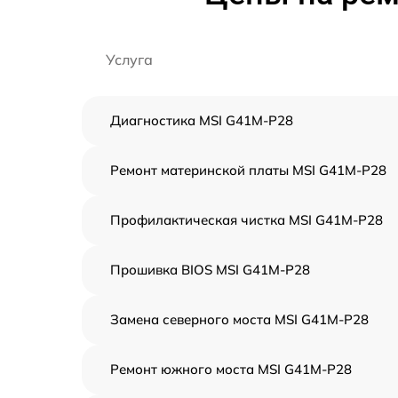
Услуга
Диагностика MSI G41M-P28
Ремонт материнской платы MSI G41M-P28
Профилактическая чистка MSI G41M-P28
Прошивка BIOS MSI G41M-P28
Замена северного моста MSI G41M-P28
Ремонт южного моста MSI G41M-P28