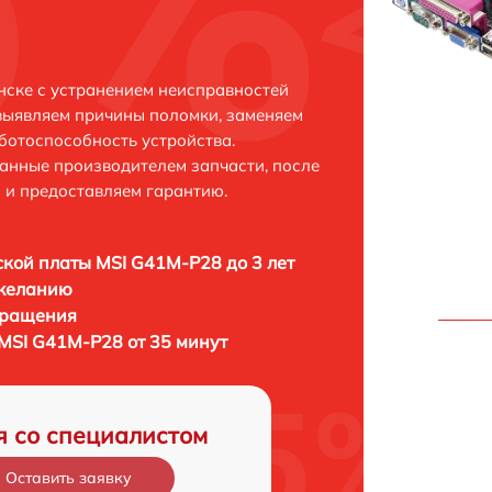
ске с устранением неисправностей
выявляем причины поломки, заменяем
ботоспособность устройства.
анные производителем запчасти, после
 и предоставляем гарантию.
кой платы MSI G41M-P28 до 3 лет
 желанию
бращения
MSI G41M-P28 от 35 минут
я со специалистом
Оставить заявку