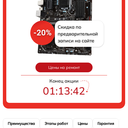
Скидка по
-20%
предварительной
записи на сайте
Цены на ремонт
Конец акции
01:13:41
Преимущества
Этапы работ
Цены
Гарантия
М