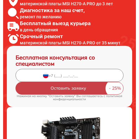
материнской платы MSI H270-A PRO до 3 лет
Диагностика за наш счет,
ремонт по желанию
Бесплатный выезд курьера
в день обращения
Срочный ремонт
материнской платы MSI H270-A PRO от 35 минут
Бесплатная консультация со
специалистом
Оставить заявку
Нажимая на кнопку "Оставить заявку" Вы соглашаетесь c
политикой
конфиденциальности