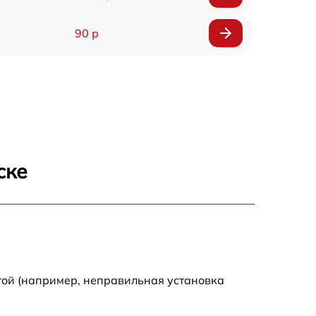
90 р
150 р
ске
той (например, неправильная установка