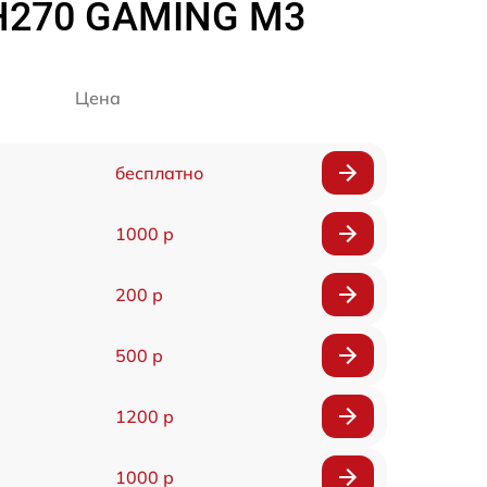
 H270 GAMING M3
Цена
бесплатно
1000 р
200 р
500 р
1200 р
1000 р