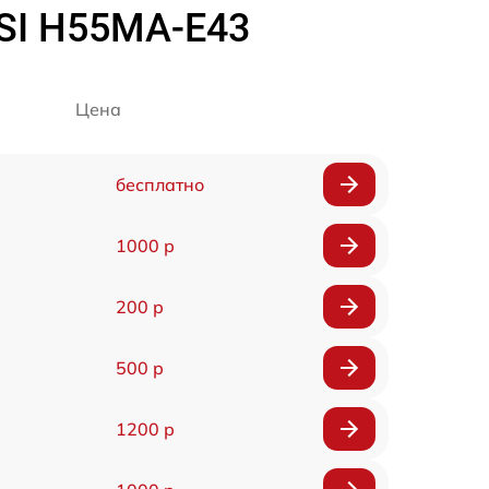
SI H55MA-E43
Цена
бесплатно
1000 р
200 р
500 р
1200 р