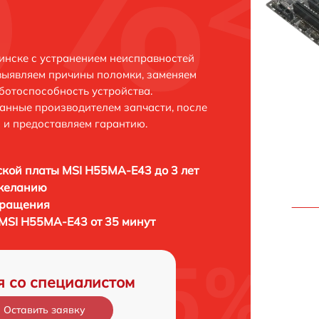
инске с устранением неисправностей
выявляем причины поломки, заменяем
ботоспособность устройства.
анные производителем запчасти, после
 и предоставляем гарантию.
кой платы MSI H55MA-E43 до 3 лет
 желанию
бращения
MSI H55MA-E43 от 35 минут
я со специалистом
Оставить заявку