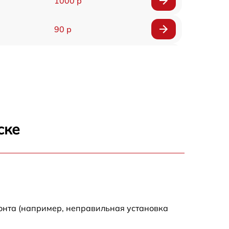
1000 р
90 р
150 р
ске
онта (например, неправильная установка