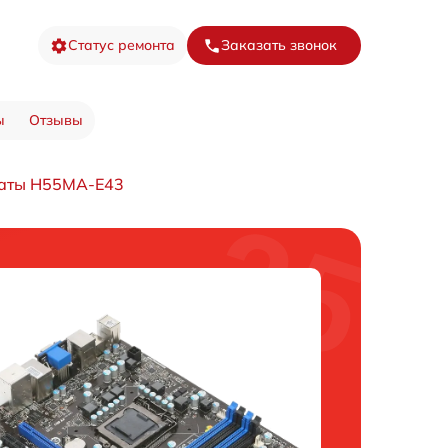
Статус ремонта
Заказать звонок
ы
Отзывы
латы H55MA-E43