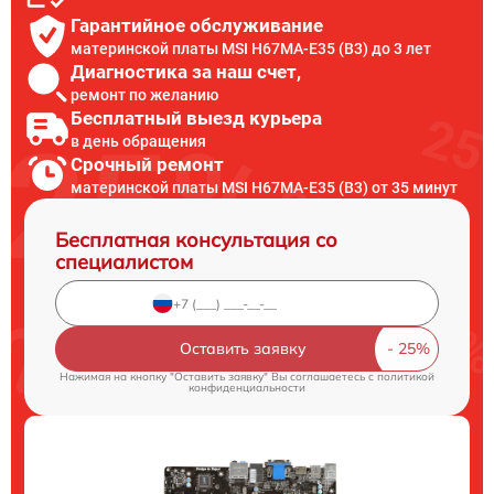
Гарантийное обслуживание
материнской платы MSI H67MA-E35 (B3) до 3 лет
Диагностика за наш счет,
ремонт по желанию
Бесплатный выезд курьера
в день обращения
Срочный ремонт
материнской платы MSI H67MA-E35 (B3) от 35 минут
Бесплатная консультация со
специалистом
Оставить заявку
Нажимая на кнопку "Оставить заявку" Вы соглашаетесь c
политикой
конфиденциальности