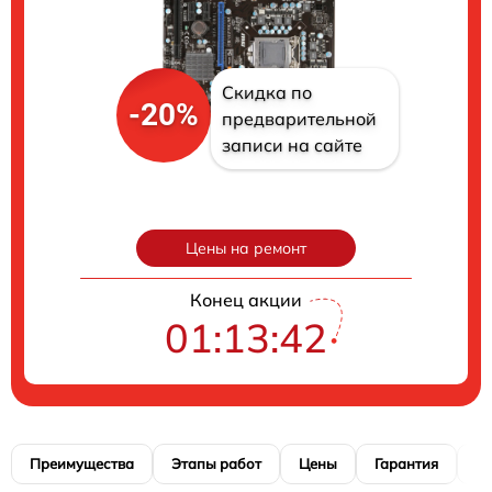
Скидка по
-20%
предварительной
записи на сайте
Цены на ремонт
Конец акции
01:13:41
Преимущества
Этапы работ
Цены
Гарантия
М