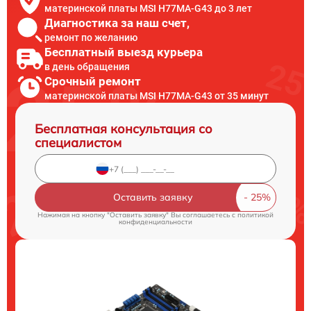
материнской платы MSI H77MA-G43 до 3 лет
Диагностика за наш счет,
ремонт по желанию
Бесплатный выезд курьера
в день обращения
Срочный ремонт
материнской платы MSI H77MA-G43 от 35 минут
Бесплатная консультация со
специалистом
Оставить заявку
Нажимая на кнопку "Оставить заявку" Вы соглашаетесь c
политикой
конфиденциальности