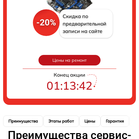
Скидка по
-20%
предварительной
записи на сайте
Цены на ремонт
Конец акции
01:13:41
Преимущества
Этапы работ
Цены
Гарантия
М
Преимущества сервис-