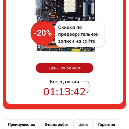
Скидка по
-20%
предварительной
записи на сайте
Цены на ремонт
Конец акции
01:13:41
Преимущества
Этапы работ
Цены
Гарантия
М