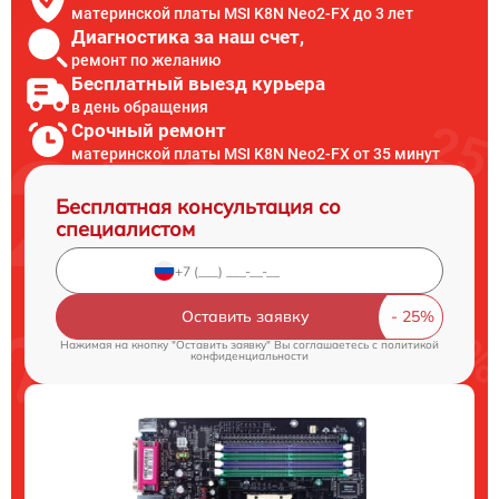
материнской платы MSI K8N Neo2-FX до 3 лет
Диагностика за наш счет,
ремонт по желанию
Бесплатный выезд курьера
в день обращения
Срочный ремонт
материнской платы MSI K8N Neo2-FX от 35 минут
Бесплатная консультация со
специалистом
Оставить заявку
Нажимая на кнопку "Оставить заявку" Вы соглашаетесь c
политикой
конфиденциальности