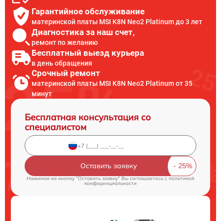
Гарантийное обслуживание
материнской платы MSI K8N Neo2 Platinum до 3 лет
Диагностика за наш счет,
ремонт по желанию
Бесплатный выезд курьера
в день обращения
Срочный ремонт
материнской платы MSI K8N Neo2 Platinum от 35
минут
Бесплатная консультация со
специалистом
Оставить заявку
Нажимая на кнопку "Оставить заявку" Вы соглашаетесь c
политикой
конфиденциальности