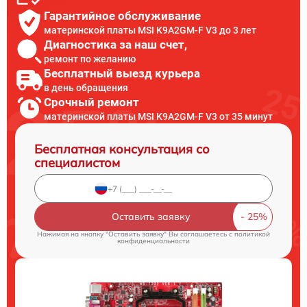
Гарантийное обслуживание
материнской платы MSI K9A2GM-F V3 до 3 лет
Диагностика за наш счет,
ремонт по желанию
Бесплатный выезд курьера
в день обращения
Срочный ремонт
материнской платы MSI K9A2GM-F V3 от 35 минут
Бесплатная консультация со
специалистом
Оставить заявку
Нажимая на кнопку "Оставить заявку" Вы соглашаетесь c
политикой
конфиденциальности