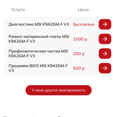
Услуга
Цена
Диагностика MSI K9A2GM-F V3
бесплатно
Ремонт материнской платы MSI
1000 р
K9A2GM-F V3
Профилактическая чистка MSI
200 р
K9A2GM-F V3
Прошивка BIOS MSI K9A2GM-F
500 р
V3
У меня другая неисправность