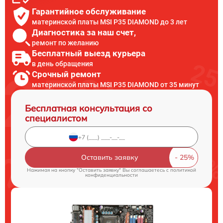
Гарантийное обслуживание
материнской платы MSI P35 DIAMOND до 3 лет
Диагностика за наш счет,
ремонт по желанию
Бесплатный выезд курьера
в день обращения
Срочный ремонт
материнской платы MSI P35 DIAMOND от 35 минут
Бесплатная консультация со
специалистом
Оставить заявку
Нажимая на кнопку "Оставить заявку" Вы соглашаетесь c
политикой
конфиденциальности