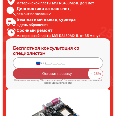
материнской платы MSI RS480M2-IL до 3 лет
Диагностика за наш счет,
ремонт по желанию
Бесплатный выезд курьера
в день обращения
Срочный ремонт
материнской платы MSI RS480M2-IL от 35 минут
Бесплатная консультация со
специалистом
Оставить заявку
Нажимая на кнопку "Оставить заявку" Вы соглашаетесь c
политикой
конфиденциальности