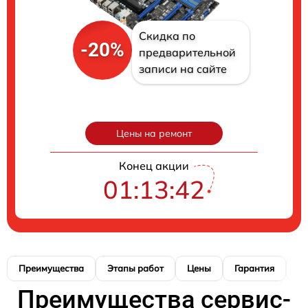
Скидка по
-20%
предварительной
записи на сайте
Цены на ремонт
Конец акции
01:13:41
Преимущества
Этапы работ
Цены
Гарантия
М
Преимущества сервис-