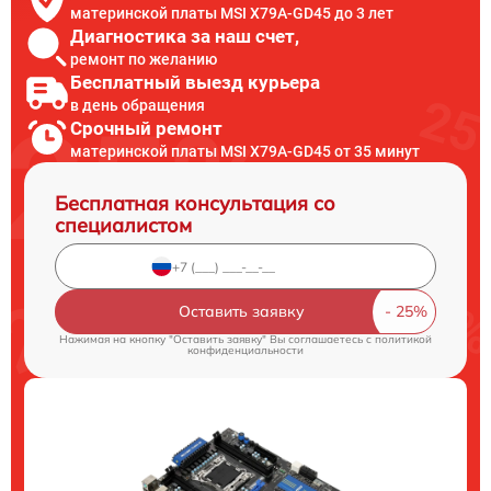
материнской платы MSI X79A-GD45 до 3 лет
Диагностика за наш счет,
ремонт по желанию
Бесплатный выезд курьера
в день обращения
Срочный ремонт
материнской платы MSI X79A-GD45 от 35 минут
Бесплатная консультация со
специалистом
Оставить заявку
Нажимая на кнопку "Оставить заявку" Вы соглашаетесь c
политикой
конфиденциальности