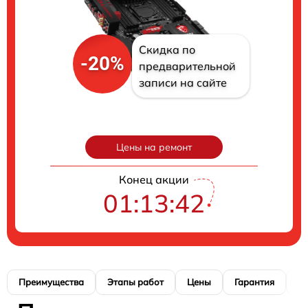
Скидка по
-20%
предварительной
записи на сайте
Цены на ремонт
Конец акции
01:13:41
Преимущества
Этапы работ
Цены
Гарантия
М