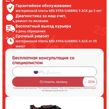
Гарантийное обслуживание
материнской платы MSI X99A GAMING 9 ACK до 3 лет
Диагностика за наш счет,
ремонт по желанию
Бесплатный выезд курьера
в день обращения
Срочный ремонт
материнской платы MSI X99A GAMING 9 ACK от 35
минут
Бесплатная консультация со
специалистом
Оставить заявку
Нажимая на кнопку "Оставить заявку" Вы соглашаетесь c
политикой
конфиденциальности