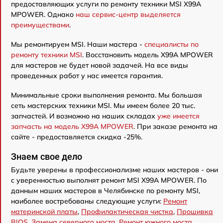
предоставляющих услуги по ремонту техники MSI X99A
MPOWER. Однако
наш сервис-центр выделяется
преимуществами
.
Мы ремонтируем MSI. Наши мастера -
специалисты по
ремонту техники MSI
. Восстановить модель X99A MPOWER
для мастеров не будет новой задачей. На все виды
проведенных работ у нас имеется гарантия.
Минимальные сроки выполнения ремонта. Мы большая
сеть мастерских техники MSI. Мы имеем более 20 тыс.
запчастей. И возможно на наших складах
уже имеется
запчасть на модель X99A MPOWER
. При заказе ремонта на
сайте - предоставляется скидка -25%.
Знаем свое дело
Будьте уверены в профессионализме наших мастеров - они
с уверенностью выполнят ремонт MSI X99A MPOWER. По
данным наших мастеров в Челябинске по ремонту MSI,
наиболее востребованы следующие услуги:
Ремонт
материнской платы
,
Профилактическая чистка
,
Прошивка
BIOS
,
Замена северного моста
,
Ремонт южного моста
,