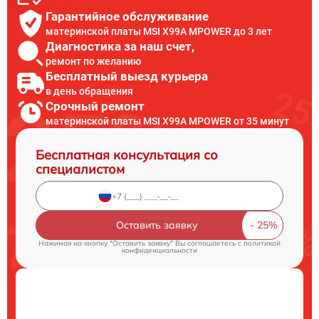
Гарантийное обслуживание
материнской платы MSI X99A MPOWER до 3 лет
Диагностика за наш счет,
ремонт по желанию
Бесплатный выезд курьера
в день обращения
Срочный ремонт
материнской платы MSI X99A MPOWER от 35 минут
Бесплатная консультация со
специалистом
Оставить заявку
Нажимая на кнопку "Оставить заявку" Вы соглашаетесь c
политикой
конфиденциальности