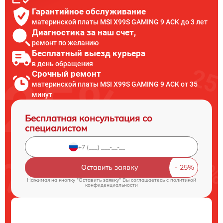
Гарантийное обслуживание
материнской платы MSI X99S GAMING 9 ACK до 3 лет
Диагностика за наш счет,
ремонт по желанию
Бесплатный выезд курьера
в день обращения
Срочный ремонт
материнской платы MSI X99S GAMING 9 ACK от 35
минут
Бесплатная консультация со
специалистом
Оставить заявку
Нажимая на кнопку "Оставить заявку" Вы соглашаетесь c
политикой
конфиденциальности