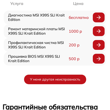
Услуга
Цена
Диагностика MSI X99S SLI Krait
бесплатно
Edition
Ремонт материнской платы MSI
1000 р
X99S SLI Krait Edition
Профилактическая чистка MSI
200 р
X99S SLI Krait Edition
Прошивка BIOS MSI X99S SLI
500 р
Krait Edition
У меня другая неисправность
Гарантийные обязательства