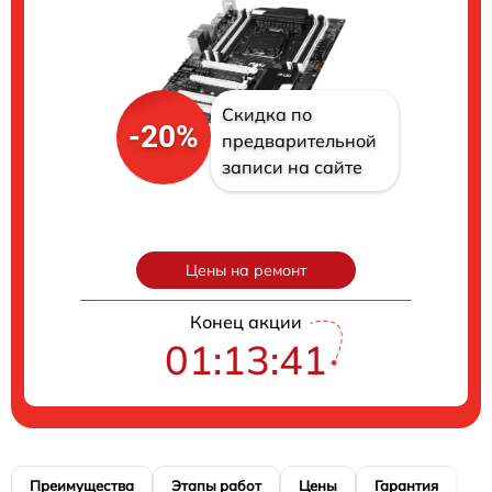
Скидка по
-20%
предварительной
записи на сайте
Цены на ремонт
Конец акции
01:13:40
Преимущества
Этапы работ
Цены
Гарантия
М