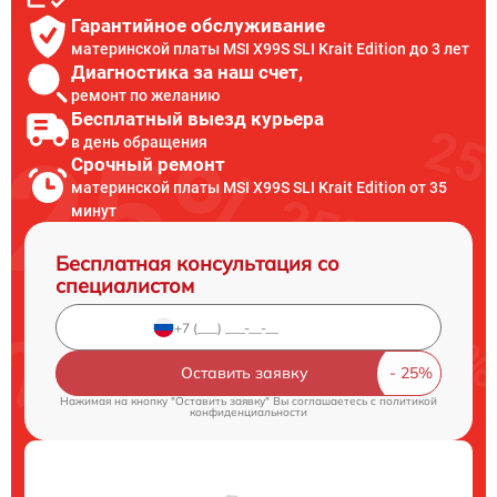
Гарантийное обслуживание
материнской платы MSI X99S SLI Krait Edition до 3 лет
Диагностика за наш счет,
ремонт по желанию
Бесплатный выезд курьера
в день обращения
Срочный ремонт
материнской платы MSI X99S SLI Krait Edition от 35
минут
Бесплатная консультация со
специалистом
Оставить заявку
Нажимая на кнопку "Оставить заявку" Вы соглашаетесь c
политикой
конфиденциальности