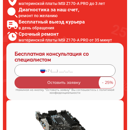
материнской платы MSI Z170-A PRO до 3 лет
Диагностика за наш счет,
ремонт по желанию
Бесплатный выезд курьера
в день обращения
Срочный ремонт
материнской платы MSI Z170-A PRO от 35 минут
Бесплатная консультация со
специалистом
Оставить заявку
Нажимая на кнопку "Оставить заявку" Вы соглашаетесь c
политикой
конфиденциальности