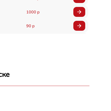
1000 р
90 р
150 р
ске