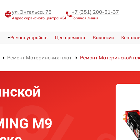
ул. Энгельса, 75
+7 (351) 200-51-37
Адрес сервисного центра MSI
Горячая линия
Ремонт устройств
Цена ремонта
Вакансии
Контакт
Ремонт Материнских плат
Ремонт Материнской п
инской
MING M9
ске