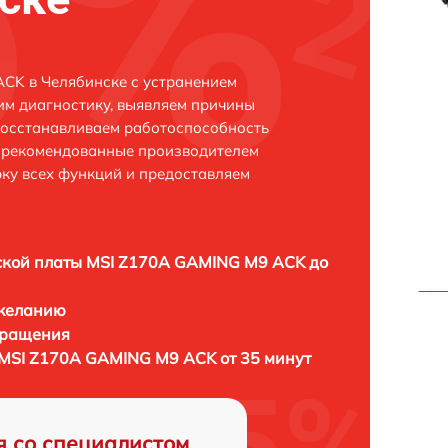
CK в Челябинске с устранением
м диагностику, выявляем причины
восстанавливаем работоспособность
и рекомендованные производителем
рку всех функций и предоставляем
кой платы MSI Z170A GAMING M9 ACK до
 желанию
бращения
MSI Z170A GAMING M9 ACK от 35 минут
я со специалистом