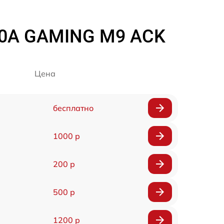
70A GAMING M9 ACK
Цена
бесплатно
1000 р
200 р
500 р
1200 р