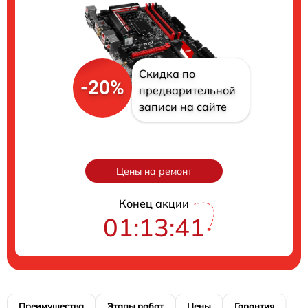
Скидка по
-20%
предварительной
записи на сайте
Цены на ремонт
Конец акции
01:13:40
Преимущества
Этапы работ
Цены
Гарантия
М