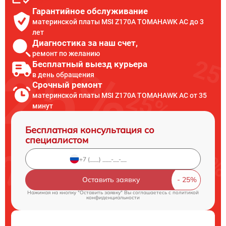
Гарантийное обслуживание
материнской платы MSI Z170A TOMAHAWK AC до 3
лет
Диагностика за наш счет,
ремонт по желанию
Бесплатный выезд курьера
в день обращения
Срочный ремонт
материнской платы MSI Z170A TOMAHAWK AC от 35
минут
Бесплатная консультация со
специалистом
Оставить заявку
Нажимая на кнопку "Оставить заявку" Вы соглашаетесь c
политикой
конфиденциальности