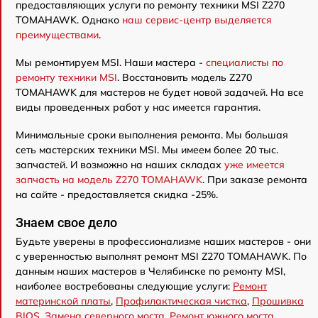
предоставляющих услуги по ремонту техники MSI Z270
TOMAHAWK. Однако
наш сервис-центр выделяется
преимуществами
.
Мы ремонтируем MSI. Наши мастера -
специалисты по
ремонту техники MSI
. Восстановить модель Z270
TOMAHAWK для мастеров не будет новой задачей. На все
виды проведенных работ у нас имеется гарантия.
Минимальные сроки выполнения ремонта. Мы большая
сеть мастерских техники MSI. Мы имеем более 20 тыс.
запчастей. И возможно на наших складах
уже имеется
запчасть на модель Z270 TOMAHAWK
. При заказе ремонта
на сайте - предоставляется скидка -25%.
Знаем свое дело
Будьте уверены в профессионализме наших мастеров - они
с уверенностью выполнят ремонт MSI Z270 TOMAHAWK. По
данным наших мастеров в Челябинске по ремонту MSI,
наиболее востребованы следующие услуги:
Ремонт
материнской платы
,
Профилактическая чистка
,
Прошивка
BIOS
,
Замена северного моста
,
Ремонт южного моста
,