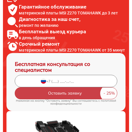
Гарантийное обслуживание
материнской платы MSI Z270 TOMAHAWK до 3 лет
Диагностика за наш счет,
ремонт по желанию
Бесплатный выезд курьера
в день обращения
Срочный ремонт
материнской платы MSI Z270 TOMAHAWK от 35 минут
Бесплатная консультация со
специалистом
Оставить заявку
Нажимая на кнопку "Оставить заявку" Вы соглашаетесь c
политикой
конфиденциальности