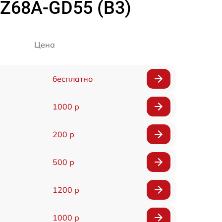
Z68A-GD55 (B3)
Цена
бесплатно
1000 р
200 р
500 р
1200 р
1000 р