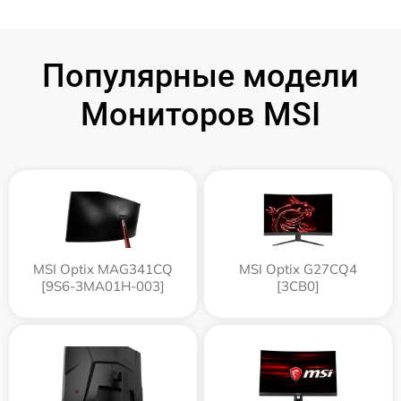
Популярные модели
Мониторов MSI
MSI Optix MAG341CQ
MSI Optix G27CQ4
[9S6-3MA01H-003]
[3CB0]