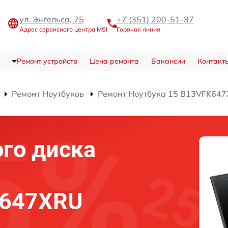
ул. Энгельса, 75
+7 (351) 200-51-37
Адрес сервисного центра MSI
Горячая линия
Ремонт устройств
Цена ремонта
Вакансии
Контакт
Ремонт Ноутбуков
Ремонт Ноутбука 15 B13VFK64
го диска
K647XRU