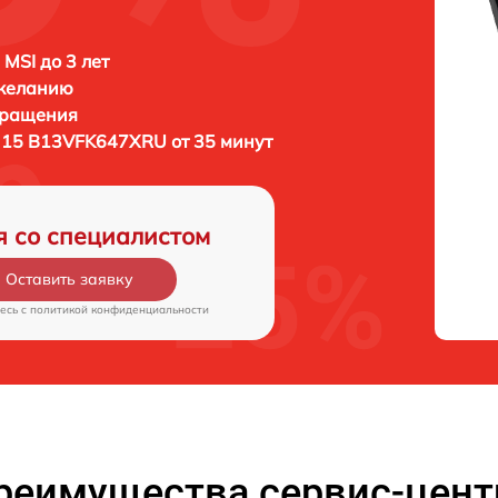
 MSI до 3 лет
 желанию
бращения
 15 B13VFK647XRU от 35 минут
я со специалистом
Оставить заявку
есь c
политикой конфиденциальности
реимущества сервис-цент