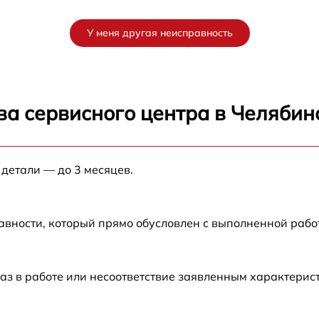
от 80 мин
У меня другая неисправность
U
от 30 мин
от 70 мин
ва сервисного центра в Челябин
U
от 120 мин
 детали — до 3 месяцев.
от 50 мин
U
от 60 мин
авности, который прямо обусловлен с выполненной рабо
от 120 мин
аз в работе или несоответствие заявленным характери
от 60 мин