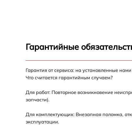
Замена шлейфа матрицы MSI 15
B13VGK1431XRU
Замена термопасты MSI 15 B13VGK1431XR
Замена системы охлаждения MSI 15
B13VGK1431XRU
Гарантийные обязательст
Замена процессора MSI 15 B13VGK1431XR
Замена оперативной памяти MSI 15
Гарантия от сервиса: на установленные нами
B13VGK1431XRU
Что считается гарантийным случаем?
Замена микрофона MSI 15 B13VGK1431XR
Для работ: Повторное возникновение неиспр
запчасти).
Замена звуковой карты MSI 15
B13VGK1431XRU
Для комплектующих: Внезапная поломка, отк
Замена USB порта MSI 15 B13VGK1431XRU
эксплуатации.