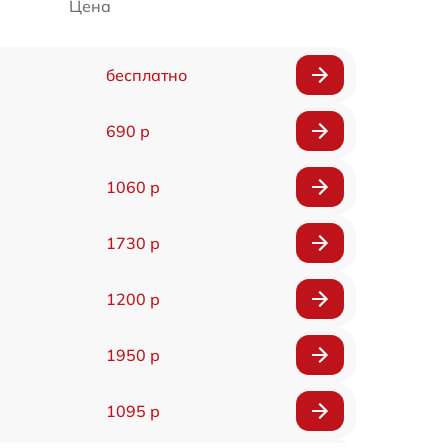
Цена
бесплатно
690 р
1060 р
1730 р
1200 р
1950 р
1095 р