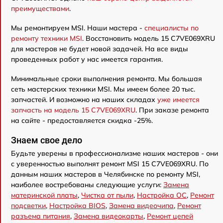
преимуществами
.
Мы ремонтируем MSI. Наши мастера -
специалисты по
ремонту техники MSI
. Восстановить модель 15 C7VE069XRU
для мастеров не будет новой задачей. На все виды
проведенных работ у нас имеется гарантия.
Минимальные сроки выполнения ремонта. Мы большая
сеть мастерских техники MSI. Мы имеем более 20 тыс.
запчастей. И возможно на наших складах
уже имеется
запчасть на модель 15 C7VE069XRU
. При заказе ремонта
на сайте - предоставляется скидка -25%.
Знаем свое дело
Будьте уверены в профессионализме наших мастеров - они
с уверенностью выполнят ремонт MSI 15 C7VE069XRU. По
данным наших мастеров в Челябинске по ремонту MSI,
наиболее востребованы следующие услуги:
Замена
материнской платы
,
Чистка от пыли
,
Настройка ОС
,
Ремонт
подсветки
,
Настройка BIOS
,
Замена видеочипа
,
Ремонт
разъема питания
,
Замена видеокарты
,
Ремонт цепей