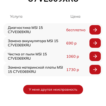
Услуга
Цена
Диагностика MSI 15
бесплатно
C7VE069XRU
Замена аккумулятора MSI 15
690 р
C7VE069XRU
Чистка от пыли MSI 15
1060 р
C7VE069XRU
Замена материнской платы MSI
1730 р
15 C7VE069XRU
У меня другая неисправность