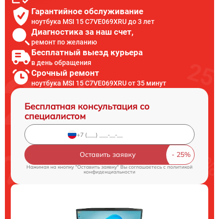
Гарантийное обслуживание
ноутбука MSI 15 C7VE069XRU до 3 лет
Диагностика за наш счет,
ремонт по желанию
Бесплатный выезд курьера
в день обращения
Срочный ремонт
ноутбука MSI 15 C7VE069XRU от 35 минут
Бесплатная консультация со
специалистом
Оставить заявку
Нажимая на кнопку "Оставить заявку" Вы соглашаетесь c
политикой
конфиденциальности