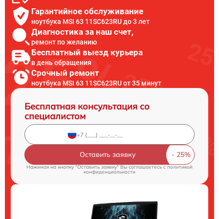
Гарантийное обслуживание
ноутбука MSI 63 11SC623RU до 3 лет
Диагностика за наш счет,
ремонт по желанию
Бесплатный выезд курьера
в день обращения
Срочный ремонт
ноутбука MSI 63 11SC623RU от 35 минут
Бесплатная консультация со
специалистом
Оставить заявку
Нажимая на кнопку "Оставить заявку" Вы соглашаетесь c
политикой
конфиденциальности