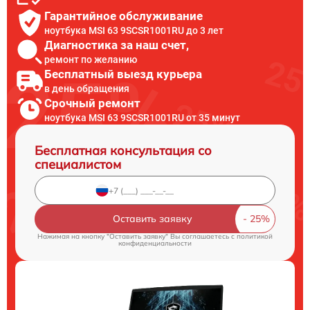
Гарантийное обслуживание
ноутбука MSI 63 9SCSR1001RU до 3 лет
Диагностика за наш счет,
ремонт по желанию
Бесплатный выезд курьера
в день обращения
Срочный ремонт
ноутбука MSI 63 9SCSR1001RU от 35 минут
Бесплатная консультация со
специалистом
Оставить заявку
Нажимая на кнопку "Оставить заявку" Вы соглашаетесь c
политикой
конфиденциальности