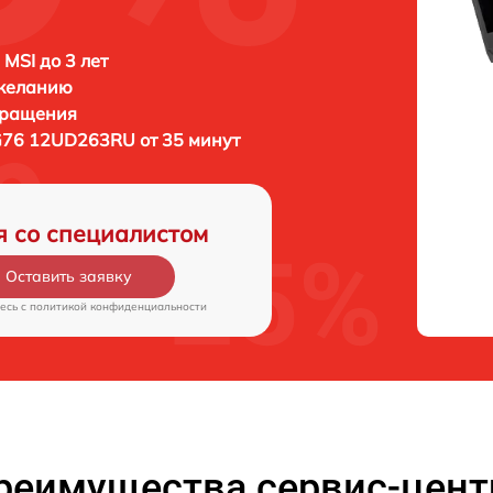
 MSI до 3 лет
 желанию
бращения
G76 12UD263RU от 35 минут
я со специалистом
Оставить заявку
есь c
политикой конфиденциальности
реимущества сервис-цент