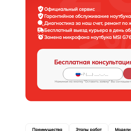
Официальный сервис
Гарантийное обслуживание
ноутбука
Диагностика за наш счет,
ремонт по
Бесплатный выезд курьера
в день о
Замена микрофона ноутбука
MSI G7
Бесплатная консультаци
Нажимая на кнопку "Оставить заявку" Вы соглашает
Преимущества
Этапы работ
Модели