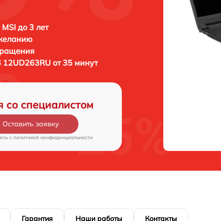
 MSI до 3 лет
 желанию
бращения
6 12UD263RU от 35 минут
я со специалистом
Оставить заявку
есь c
политикой конфиденциальности
Гарантия
Наши работы
Контакты