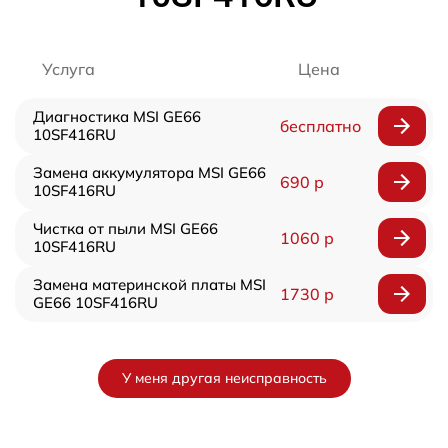
Услуга
Цена
Диагностика MSI GE66
бесплатно
10SF416RU
Замена аккумулятора MSI GE66
690 р
10SF416RU
Чистка от пыли MSI GE66
1060 р
10SF416RU
Замена материнской платы MSI
1730 р
GE66 10SF416RU
У меня другая неисправность