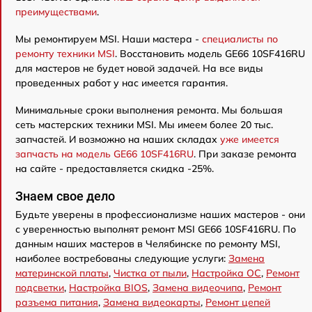
преимуществами
.
Мы ремонтируем MSI. Наши мастера -
специалисты по
ремонту техники MSI
. Восстановить модель GE66 10SF416RU
для мастеров не будет новой задачей. На все виды
проведенных работ у нас имеется гарантия.
Минимальные сроки выполнения ремонта. Мы большая
сеть мастерских техники MSI. Мы имеем более 20 тыс.
запчастей. И возможно на наших складах
уже имеется
запчасть на модель GE66 10SF416RU
. При заказе ремонта
на сайте - предоставляется скидка -25%.
Знаем свое дело
Будьте уверены в профессионализме наших мастеров - они
с уверенностью выполнят ремонт MSI GE66 10SF416RU. По
данным наших мастеров в Челябинске по ремонту MSI,
наиболее востребованы следующие услуги:
Замена
материнской платы
,
Чистка от пыли
,
Настройка ОС
,
Ремонт
подсветки
,
Настройка BIOS
,
Замена видеочипа
,
Ремонт
разъема питания
,
Замена видеокарты
,
Ремонт цепей