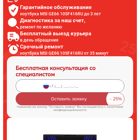
Гарантийное обслуживание
ноутбука MSI GE66 10SF416RU до 3 лет
Диагностика за наш счет,
ремонт по желанию
Бесплатный выезд курьера
в день обращения
Срочный ремонт
ноутбука MSI GE66 10SF416RU от 35 минут
Бесплатная консультация со
специалистом
Оставить заявку
Нажимая на кнопку "Оставить заявку" Вы соглашаетесь c
политикой
конфиденциальности