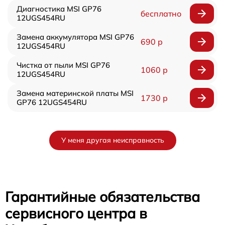
Диагностика MSI GP76
бесплатно
12UGS454RU
Замена аккумулятора MSI GP76
690 р
12UGS454RU
Чистка от пыли MSI GP76
1060 р
12UGS454RU
Замена материнской платы MSI
1730 р
GP76 12UGS454RU
У меня другая неисправность
Гарантийные обязательства
сервисного центра в