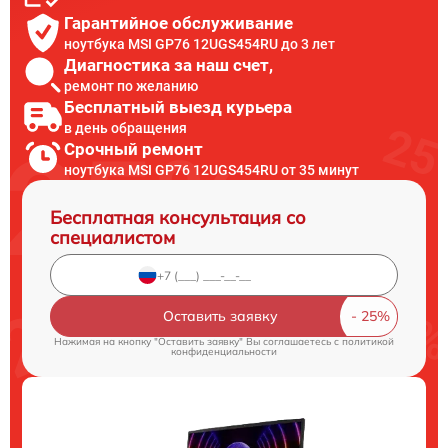
Гарантийное обслуживание
ноутбука MSI GP76 12UGS454RU до 3 лет
Диагностика за наш счет,
ремонт по желанию
Бесплатный выезд курьера
в день обращения
Срочный ремонт
ноутбука MSI GP76 12UGS454RU от 35 минут
Бесплатная консультация со
специалистом
Оставить заявку
Нажимая на кнопку "Оставить заявку" Вы соглашаетесь c
политикой
конфиденциальности