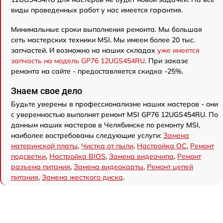
виды проведенных работ у нас имеется гарантия.
Минимальные сроки выполнения ремонта. Мы большая
сеть мастерских техники MSI. Мы имеем более 20 тыс.
запчастей. И возможно на наших складах
уже имеется
запчасть на модель GP76 12UGS454RU
. При заказе
ремонта на сайте - предоставляется скидка -25%.
Знаем свое дело
Будьте уверены в профессионализме наших мастеров - они
с уверенностью выполнят ремонт MSI GP76 12UGS454RU. По
данным наших мастеров в Челябинске по ремонту MSI,
наиболее востребованы следующие услуги:
Замена
материнской платы
,
Чистка от пыли
,
Настройка ОС
,
Ремонт
подсветки
,
Настройка BIOS
,
Замена видеочипа
,
Ремонт
разъема питания
,
Замена видеокарты
,
Ремонт цепей
питания
,
Замена жесткого диска
.