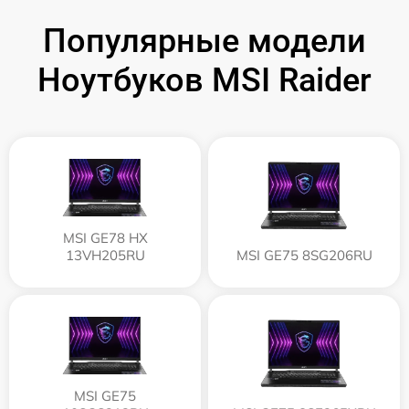
Популярные модели
Ноутбуков MSI Raider
MSI GE78 HX
13VH205RU
MSI GE75 8SG206RU
MSI GE75