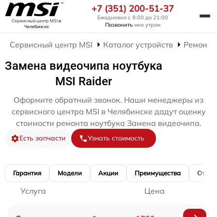
+7 (351) 200-51-37
Ежедневно с 9:00 до 21:00
Сервисный центр MSI
в
Позвонить
мне утром
Челябинске
Сервисный центр MSI
Каталог устройств
Ремонт 
Замена видеочипа ноутбука
MSI Raider
Оформите обратный звонок. Наши менеджеры из
сервисного центра MSI в Челябинске дадут оценку
стоимости ремонта ноутбука Замена видеочипа.
Есть запчасти
Узнать стоимость
Гарантия
Модели
Акции
Преимущества
Отзы
Услуга
Цена