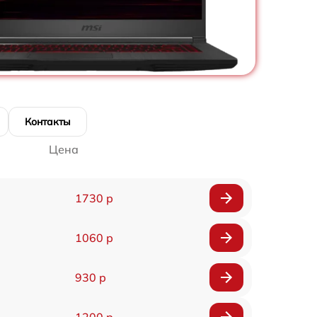
Контакты
Цена
1730 р
1060 р
930 р
1200 р