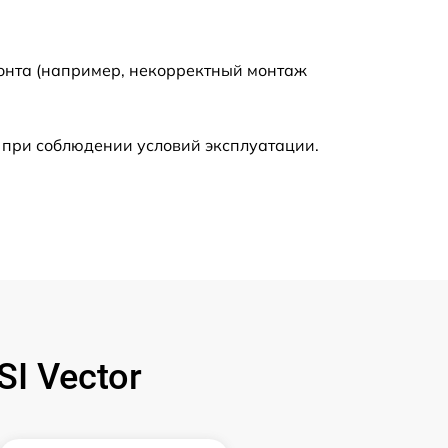
1100 р
монта (например, некорректный монтаж
1950 р
 при соблюдении условий эксплуатации.
1500 р
990 р
1100 р
1100 р
I Vector
1050 р
760 р