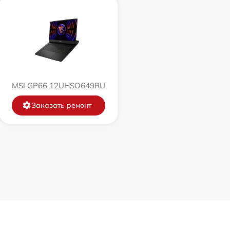
1545 р
1645 р
MSI GP66 12UHSO649RU
1095 р
Заказать ремонт
950 р
1095 р
1950 р
1200 р
690 р