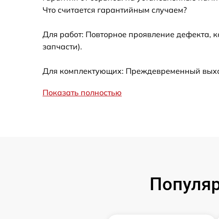
Что считается гарантийным случаем?
Настройка Wi-Fi
Для работ: Повторное проявление дефекта, 
запчасти).
Замена южного моста
Для комплектующих: Преждевременный выход 
Замена тачпада
Показать полностью
Замена клавиатуры
Замена USB порта
Замена звуковой карты
Популяр
Замена микрофона
Замена оперативной памяти