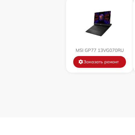
Замена процессора
Замена системы охлаждения
MSI GP77 13VG070RU
Замена термопасты
Заказать ремонт
Замена шлейфа матрицы
Замена экрана
Замена северного моста
Замена SSD
Замена аккумулятора