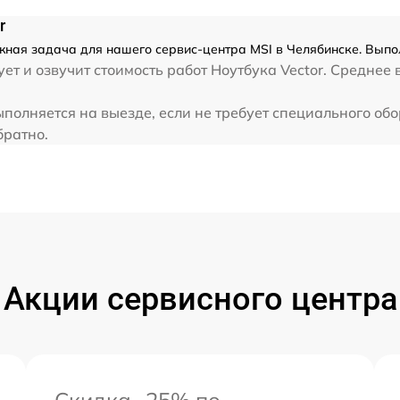
r
жная задача для нашего сервис-центра MSI в Челябинске. Выпо
от 60 мин
ет и озвучит стоимость работ Ноутбука Vector. Среднее 
ыполняется на выезде, если не требует специального об
братно.
Акции сервисного центра
Скидка -25% по