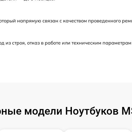
от 70 мин
который напрямую связан с качеством проведенного ре
от 80 мин
из строя, отказ в работе или техническим параметрам
от 60 мин
от 70 мин
от 60 мин
от 120 мин
ные модели Ноутбуков MS
от 60 мин
от 50 мин