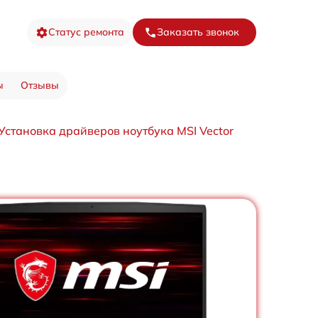
Статус ремонта
Заказать звонок
ы
Отзывы
Установка драйверов ноутбука MSI Vector