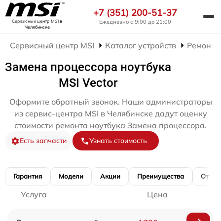
+7 (351) 200-51-37
Ежедневно с 9:00 до 21:00
Сервисный центр MSI
в
Челябинске
Сервисный центр MSI
Каталог устройств
Ремонт 
Замена процессора ноутбука
MSI Vector
Оформите обратный звонок. Наши администраторы
из сервис-центра MSI в Челябинске дадут оценку
стоимости ремонта ноутбука Замена процессора.
Есть запчасти
Узнать стоимость
Гарантия
Модели
Акции
Преимущества
Отзы
Услуга
Цена