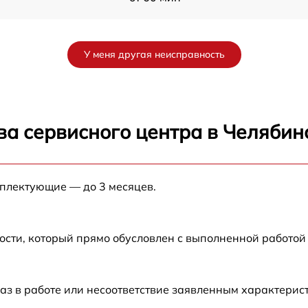
от 60 мин
У меня другая неисправность
от 60 мин
VR
от 60 мин
ва сервисного центра в Челябин
от 60 мин
мплектующие — до 3 месяцев.
от 60 мин
ости, который прямо обусловлен с выполненной работой
аз в работе или несоответствие заявленным характери