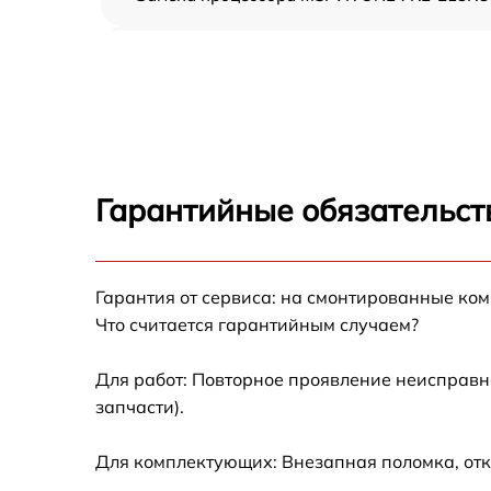
Замена оперативной памяти MSI VR ONE
7RE-215RU
Замена кулера MSI VR ONE 7RE-215RU
Замена HDD (замена жёсткого диска) MSI 
ONE 7RE-215RU
Гарантийные обязательст
Замена блока питания MSI VR ONE 7RE-
215RU
Замена звуковой платы MSI VR ONE 7RE-
Гарантия от сервиса: на смонтированные ко
215RU
Что считается гарантийным случаем?
Для работ: Повторное проявление неисправн
запчасти).
Для комплектующих: Внезапная поломка, отк