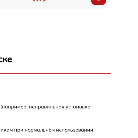
150 р
1000 р
450 р
ске
350 р
700 р
 (например, неправильная установка
стикам при нормальном использовании.