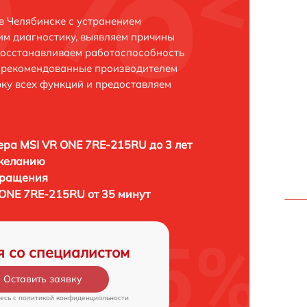
в Челябинске с устранением
м диагностику, выявляем причины
восстанавливаем работоспособность
и рекомендованные производителем
рку всех функций и предоставляем
ра MSI VR ONE 7RE-215RU до 3 лет
 желанию
бращения
ONE 7RE-215RU от 35 минут
я со специалистом
Оставить заявку
есь c
политикой конфиденциальности