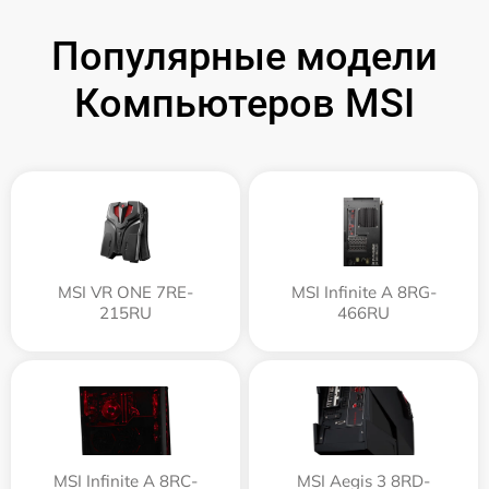
Популярные модели
Компьютеров MSI
MSI VR ONE 7RE-
MSI Infinite A 8RG-
215RU
466RU
MSI Infinite A 8RC-
MSI Aegis 3 8RD-