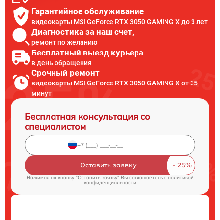
Гарантийное обслуживание
видеокарты MSI GeForce RTX 3050 GAMING X до 3 лет
Диагностика за наш счет,
ремонт по желанию
Бесплатный выезд курьера
в день обращения
Срочный ремонт
видеокарты MSI GeForce RTX 3050 GAMING X от 35
минут
Бесплатная консультация со
специалистом
Оставить заявку
Нажимая на кнопку "Оставить заявку" Вы соглашаетесь c
политикой
конфиденциальности