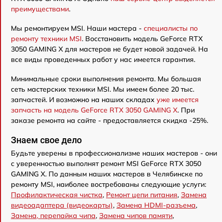
преимуществами
.
Мы ремонтируем MSI. Наши мастера -
специалисты по
ремонту техники MSI
. Восстановить модель GeForce RTX
3050 GAMING X для мастеров не будет новой задачей. На
все виды проведенных работ у нас имеется гарантия.
Минимальные сроки выполнения ремонта. Мы большая
сеть мастерских техники MSI. Мы имеем более 20 тыс.
запчастей. И возможно на наших складах
уже имеется
запчасть на модель GeForce RTX 3050 GAMING X
. При
заказе ремонта на сайте - предоставляется скидка -25%.
Знаем свое дело
Будьте уверены в профессионализме наших мастеров - они
с уверенностью выполнят ремонт MSI GeForce RTX 3050
GAMING X. По данным наших мастеров в Челябинске по
ремонту MSI, наиболее востребованы следующие услуги:
Профилактическая чистка
,
Ремонт цепи питания
,
Замена
видеоадаптера (видеокарты)
,
Замена HDMI-разъема
,
Замена, перепайка чипа
,
Замена чипов памяти
,