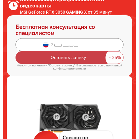
видеокарты
MSI GeForce RTX 3050 GAMING X от 35 минут
Бесплатная консультация со
специалистом
Оставить заявку
Нажимая на кнопку "Оставить заявку" Вы соглашаетесь c
политикой
конфиденциальности
Скидка по