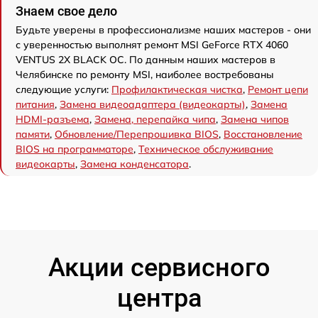
Знаем свое дело
Будьте уверены в профессионализме наших мастеров - они
с уверенностью выполнят ремонт MSI GeForce RTX 4060
VENTUS 2X BLACK OC. По данным наших мастеров в
Челябинске по ремонту MSI, наиболее востребованы
следующие услуги:
Профилактическая чистка
,
Ремонт цепи
питания
,
Замена видеоадаптера (видеокарты)
,
Замена
HDMI-разъема
,
Замена, перепайка чипа
,
Замена чипов
памяти
,
Обновление/Перепрошивка BIOS
,
Восстановление
BIOS на программаторе
,
Техническое обслуживание
видеокарты
,
Замена конденсатора
.
Акции сервисного
центра