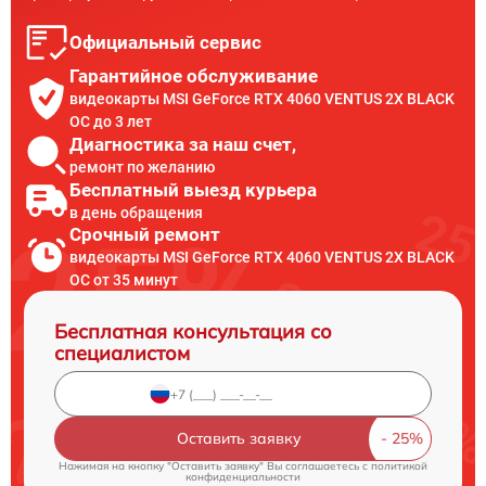
Официальный сервис
Гарантийное обслуживание
видеокарты MSI GeForce RTX 4060 VENTUS 2X BLACK
OC до 3 лет
Диагностика за наш счет,
ремонт по желанию
Бесплатный выезд курьера
в день обращения
Срочный ремонт
видеокарты MSI GeForce RTX 4060 VENTUS 2X BLACK
OC от 35 минут
Бесплатная консультация со
специалистом
Оставить заявку
Нажимая на кнопку "Оставить заявку" Вы соглашаетесь c
политикой
конфиденциальности