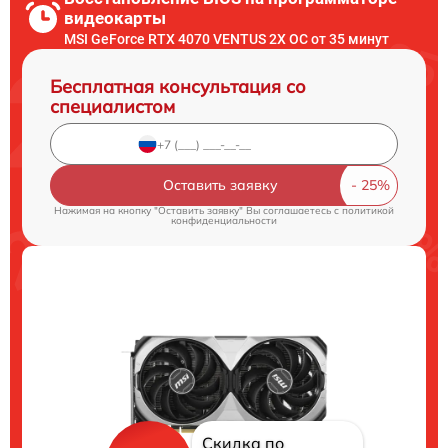
видеокарты
MSI GeForce RTX 4070 VENTUS 2X OC от 35 минут
Бесплатная консультация со
специалистом
Оставить заявку
Нажимая на кнопку "Оставить заявку" Вы соглашаетесь c
политикой
конфиденциальности
Скидка по